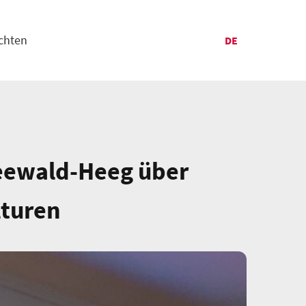
chten
DE
 Seewald-Heeg über
lturen