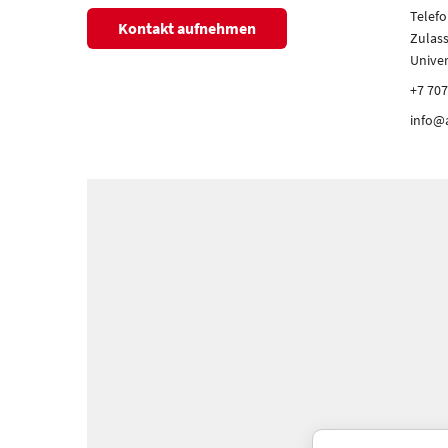
Telef
Kontakt aufnehmen
Zulas
Unive
+7 707
info@a