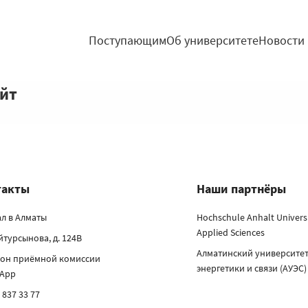
Поступающим
Об университете
Новости
айт
такты
Наши партнёры
л в Алматы
Hochschule Anhalt Universi
Applied Sciences
айтурсынова, д. 124В
Алматинский университе
он приёмной комиссии
энергетики и связи (АУЭС)
sApp
 837 33 77