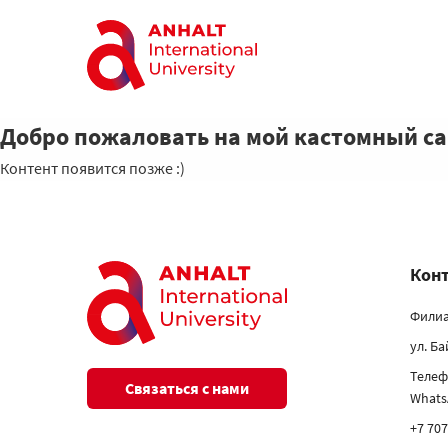
Добро пожаловать на мой кастомный с
Контент появится позже :)
Кон
Филиа
ул. Б
Телеф
Связаться с нами
What
+7 707