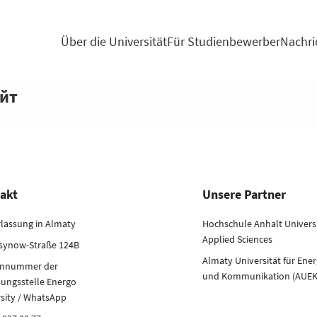
Über die Universität
Für Studienbewerber
Nachri
айт
akt
Unsere Partner
rlassung in Almaty
Hochschule Anhalt Universi
Applied Sciences
rsynow-Straße 124B
Almaty Universität für Ener
onnummer der
und Kommunikation (AUEK
sungsstelle Energo
rsity / WhatsApp