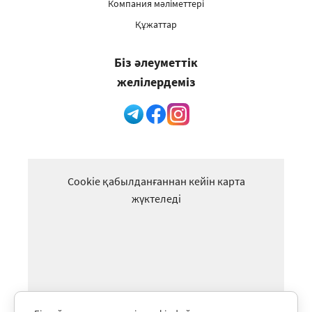
Компания мәліметтері
Құжаттар
Біз әлеуметтік
желілердеміз
Cookie қабылданғаннан кейін карта
жүктеледі