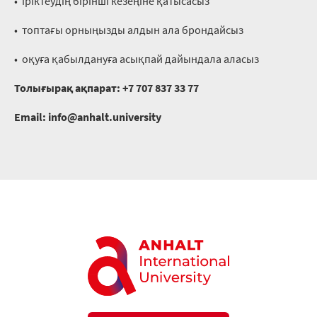
•⁠ ⁠іріктеудің бірінші кезеңіне қатысасыз
•⁠ ⁠топтағы орныңызды алдын ала брондайсыз
•⁠ ⁠оқуға қабылдануға асықпай дайындала аласыз
Толығырақ ақпарат:
+7 707 837 33 77
Email:
info@anhalt.university