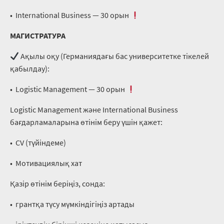
•⁠ ⁠International Business — 30 орын
МАГИСТРАТУРА
Ақылы оқу (Германиядағы бас университетке тікелей
қабылдау):
•⁠ ⁠Logistic Management — 30 орын
Logistic Management және International Business
бағдарламаларына өтінім беру үшін қажет:
•⁠ ⁠CV (түйіндеме)
•⁠ ⁠Мотивациялық хат
Қазір өтінім беріңіз, сонда:
•⁠ ⁠грантқа түсу мүмкіндігіңіз артады