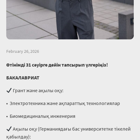
February 26, 2026
Өтінімді 31 сәуірге дейін тапсырып үлгеріңіз!
БАКАЛАВРИАТ
Грант және ақылы оқу:
•⁠ ⁠Электротехника және ақпараттық технологиялар
•⁠ ⁠Биомедициналық инженерия
Ақылы оқу (Германиядағы бас университетке тікелей
қабылдау):