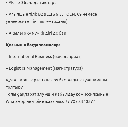
•⁠ ⁠ҰБТ: 50 баллдан жоғары
•⁠ ⁠Ағылшын тілі: B2 (IELTS 5.5, TOEFL 69 немесе
университеттің ішкі емтиханы)
•⁠ ⁠Ақылы оқу мүмкіндігі де бар
Қосымша бағдарламалар:
– International Business (бакалавриат)
– Logistics Management (магистратура)
Құжаттарды ерте тапсыру басталды:
сауалнаманы
толтыру
Толық ақпарат алу үшін қабылдау комиссиясының
WhatsApp нөміріне жазыңыз:
+7 707 837 3377