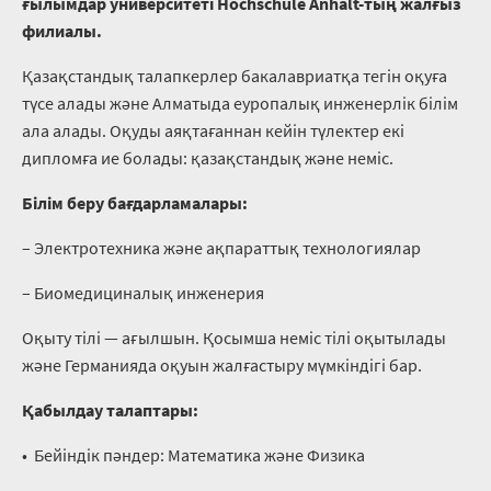
ғылымдар
университеті
Hochschule Anhalt-
тың
жалғыз
филиалы
.
Қазақстандық талапкерлер бакалавриатқа тегін оқуға
түсе алады және Алматыда еуропалық инженерлік білім
ала алады. Оқуды аяқтағаннан кейін түлектер екі
дипломға ие болады: қазақстандық және неміс.
Білім беру бағдарламалары:
– Электротехника және ақпараттық технологиялар
– Биомедициналық инженерия
Оқыту тілі — ағылшын. Қосымша неміс тілі оқытылады
және Германияда оқуын жалғастыру мүмкіндігі бар.
Қабылдау талаптары:
•⁠ ⁠Бейіндік пәндер: Математика және Физика