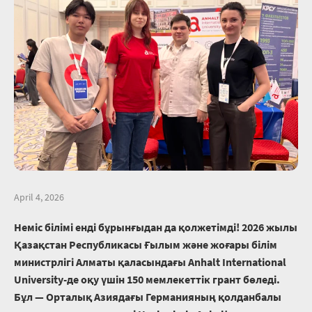
April 4, 2026
Неміс
білімі
енді
бұрынғыдан
да
қолжетімді
! 2026
жылы
Қазақстан
Республикасы
Ғылым
және
жоғары
білім
министрлігі
Алматы
қаласындағы
Anhalt International
University-
де
оқу
үшін
150
мемлекеттік
грант
бөледі
.
Бұл
—
Орталық
Азиядағы
Германияның
қолданбалы