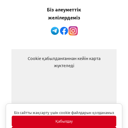
Біз әлеуметтік
желілердеміз
Cookie қабылданғаннан кейін карта
жүктеледі
Біз сайтты жақсарту үшін cookie файлдарын қолданамыз
Қабылдау