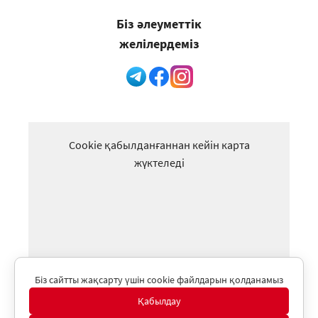
Біз әлеуметтік
желілердеміз
Cookie қабылданғаннан кейін карта
жүктеледі
Біз сайтты жақсарту үшін cookie файлдарын қолданамыз
Қабылдау