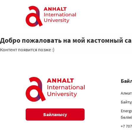
Добро пожаловать на мой кастомный с
Контент появится позже :)
Бай
Алмат
Байтұ
Energ
Байланысу
бөлім
+7 707